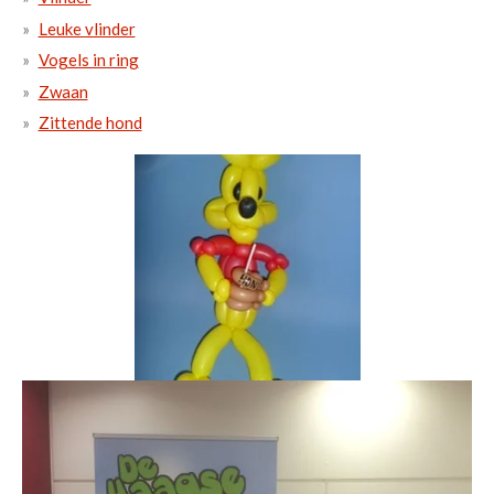
Leuke vlinder
Vogels in ring
Zwaan
Zittende hond