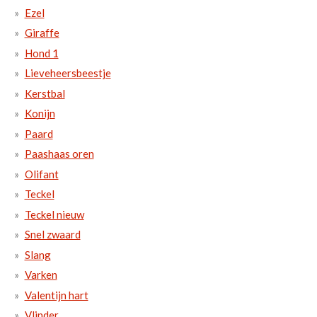
Ezel
Giraffe
Hond 1
Lieveheersbeestje
Kerstbal
Konijn
Paard
Paashaas oren
Olifant
Teckel
Teckel nieuw
Snel zwaard
Slang
Varken
Valentijn hart
Vlinder