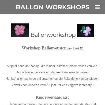
BALLON WORKSHOPS
Ga
direct
naar
de
hoofdinhoud
Ballonworkshop
Workshop Ballonvouwen
van 8 tot 80
Altijd al eens dat hondje,
die vlinder, olifant of bloem willen vouwen.
Dan is hier nu je kans om dat een keer mee te maken.
Het kan allemaal in de ballonworkshop die Rolando je kan aanbieden.
Zowel voor kinderen vanaf 8 jaar, tot een vrijgezellenfeestje.
Kinderverjaardag :
Je verjaardag vieren met je vriendjes en samen aan de slag met