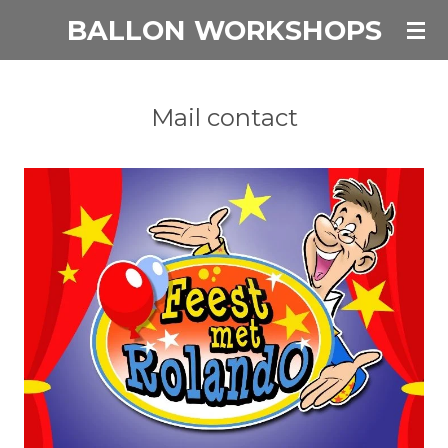
BALLON WORKSHOPS
Ga
direct
naar
de
Mail contact
hoofdinhoud