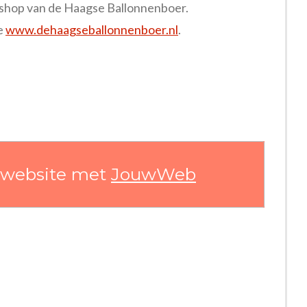
rkshop van de Haagse Ballonnenboer.
e
www.dehaagseballonnenboer.nl
.
 website met
JouwWeb