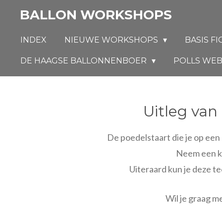
Ga
BALLON WORKSHOPS
direct
naar
INDEX
NIEUWE WORKSHOPS
BASIS F
de
DE HAAGSE BALLONNENBOER
POLLS WEB
hoofdinhoud
Uitleg van
De poedelstaart die je op een
Neem een kij
Uiteraard kun je deze t
Wil je graag m