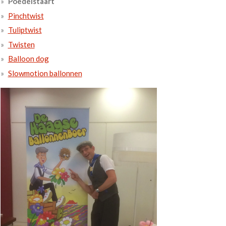
Poedelstaart
Pinchtwist
Tuliptwist
Twisten
Balloon dog
Slowmotion ballonnen