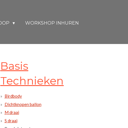
KOOP
WORKSHOP INHUREN
Basis
Technieken
Birdbody
Dichtknopen ballon
M draai
S draai