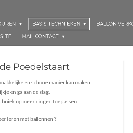
IGUREN
BASIS TECHNIEKEN
BALLON VER
SITE
MAIL CONTACT
 de Poedelstaart
 makkelijke en schone manier kan maken.
kje en ga aan de slag.
echniek op meer dingen toepassen.
eer leren met ballonnen ?