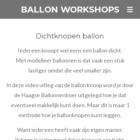
BALLON WORKSHOPS
Ga
direct
naar
de
Dichtknopen ballon
hoofdinhoud
Iedereen knoopt wel eens een ballon dicht.
Met modelleer ballonnen is dat vaak een stuk
lastiger omdat die veel smaller zijn.
In deze video uitleg van de ballon knoop word je door
de Haagse Ballonnenboer uitgelegd hoe je dat
eventueel makkelijk kunt doen. Maar dit is maar 1
methode hoe je ballonknopen kunt leggen.
Want iedereen heeft vaak zijn eigen manier.
Ik hoop in ieder geval dat je hier wat aan hebt.