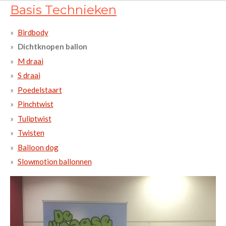
Basis Technieken
Birdbody
Dichtknopen ballon
M draai
S draai
Poedelstaart
Pinchtwist
Tuliptwist
Twisten
Balloon dog
Slowmotion ballonnen